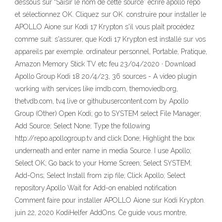
dessous sur “Saisir le nom de cette source” écrire apollo repo
et sélectionnez OK. Cliquez sur OK. construire pour installer le
APOLLO Aione sur Kodi 17 Krypton s'il vous plaît procédez
comme suit: s'assurer, que Kodi 17 Krypton est installé sur vos
appareils par exemple. ordinateur personnel, Portable, Pratique,
Amazon Memory Stick TV etc feu 23/04/2020 · Download
Apollo Group Kodi 18 20/4/23, 36 sources - A video plugin
working with services like imdb.com, themoviedb.org,
thetvdb.com, tv4.live or githubusercontent.com by Apollo
Group (Other) Open Kodi; go to SYSTEM select File Manager;
Add Source; Select None; Type the following
http://repo.apollogroup.tv and click Done; Highlight the box
underneath and enter name in media Source. I use Apollo;
Select OK; Go back to your Home Screen; Select SYSTEM;
Add-Ons; Select Install from zip file; Click Apollo; Select
repository.Apollo Wait for Add-on enabled notification
Comment faire pour installer APOLLO Aione sur Kodi Krypton.
juin 22, 2020 KodiHelfer AddOns. Ce guide vous montre,