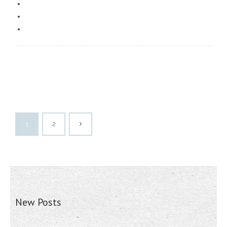
1
2
New Posts