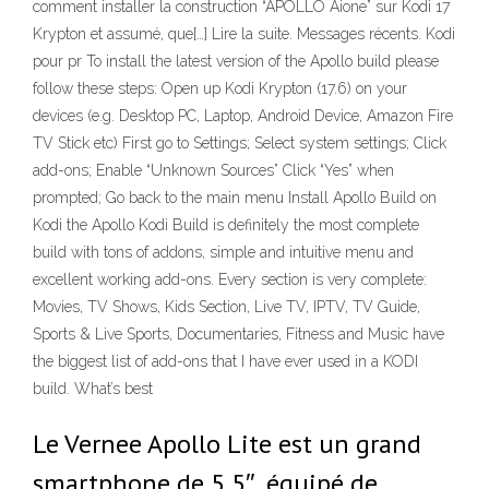
comment installer la construction “APOLLO Aione” sur Kodi 17
Krypton et assumé, que[…] Lire la suite. Messages récents. Kodi
pour pr To install the latest version of the Apollo build please
follow these steps: Open up Kodi Krypton (17.6) on your
devices (e.g. Desktop PC, Laptop, Android Device, Amazon Fire
TV Stick etc) First go to Settings; Select system settings; Click
add-ons; Enable “Unknown Sources” Click “Yes” when
prompted; Go back to the main menu Install Apollo Build on
Kodi the Apollo Kodi Build is definitely the most complete
build with tons of addons, simple and intuitive menu and
excellent working add-ons. Every section is very complete:
Movies, TV Shows, Kids Section, Live TV, IPTV, TV Guide,
Sports & Live Sports, Documentaries, Fitness and Music have
the biggest list of add-ons that I have ever used in a KODI
build. What’s best
Le Vernee Apollo Lite est un grand
smartphone de 5,5″, équipé de