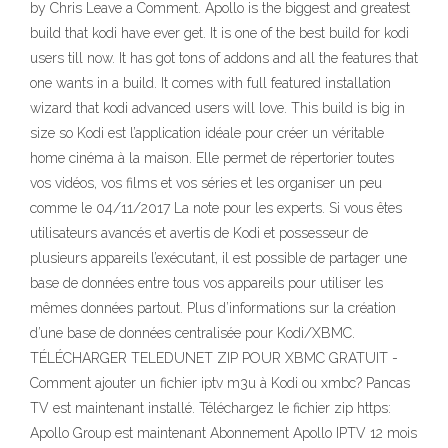
by Chris Leave a Comment. Apollo is the biggest and greatest
build that kodi have ever get. It is one of the best build for kodi
users till now. It has got tons of addons and all the features that
one wants in a build. It comes with full featured installation
wizard that kodi advanced users will love. This build is big in
size so Kodi est l’application idéale pour créer un véritable
home cinéma à la maison. Elle permet de répertorier toutes
vos vidéos, vos films et vos séries et les organiser un peu
comme le 04/11/2017 La note pour les experts. Si vous êtes
utilisateurs avancés et avertis de Kodi et possesseur de
plusieurs appareils l’exécutant, il est possible de partager une
base de données entre tous vos appareils pour utiliser les
mêmes données partout. Plus d’informations sur la création
d’une base de données centralisée pour Kodi/XBMC.
TÉLÉCHARGER TELEDUNET ZIP POUR XBMC GRATUIT -
Comment ajouter un fichier iptv m3u à Kodi ou xmbc? Pancas
TV est maintenant installé. Téléchargez le fichier zip https:
Apollo Group est maintenant Abonnement Apollo IPTV 12 mois