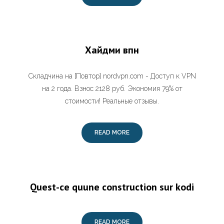
Хайдми впн
Складчина на [Повтор] nordvpn.com - Доступ к VPN
на 2 года. Взнос 2128 руб. Экономия 79% от
стоимости! Реальные отзывы.
READ MORE
Quest-ce quune construction sur kodi
READ MORE