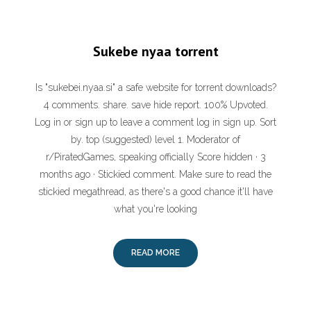
Sukebe nyaa torrent
Is "sukebei.nyaa.si" a safe website for torrent downloads?
4 comments. share. save hide report. 100% Upvoted.
Log in or sign up to leave a comment log in sign up. Sort
by. top (suggested) level 1. Moderator of
r/PiratedGames, speaking officially Score hidden · 3
months ago · Stickied comment. Make sure to read the
stickied megathread, as there's a good chance it'll have
what you're looking
READ MORE