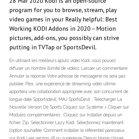
28 Mar 2020 Kodi is an open-source
program for you to browse, stream, play
video games in your Really helpful: Best
Working KODI Addons in 2020 – Motion
pictures, add-ons, you possibly can strive
putting in TVTap or SportsDevil.
En utilisant les meilleurs ajouts vidéo Kodi, vous pouvez
diffuser un nombre illimité de vidéos. Laisser un commentaire
Annuler la réponse Votre adresse de messagerie ne sera pas
publiée. Plex, une expérience de streaming vidéo ultime
apportera une collaboration appropriée avec son concurrent de
longue date Spportsdevil. MAJ SportsDevil : Télécharger La
Nouvelle Version De Sports Cliquez sur Système > Cliquer sur
Modules complémentaires . Cliquez sur Installer depuis un
fichier Zip. Sélectionner Lazy Kodi. Sélectionnez maintenant
l’option souhaitée. Comment installer le référentiel paresseux
sur Kodi Leia version 18 ou supérieure Depuis Home cliquer