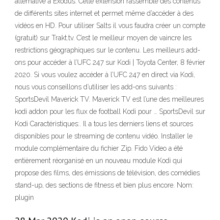
alternative à Exodus. Cette extension rassemble des contenus
de différents sites internet et permet même d’accéder à des
vidéos en HD. Pour utiliser Salts il vous faudra créer un compte
(gratuit) sur Trakt.tv. C’est le meilleur moyen de vaincre les
restrictions géographiques sur le contenu. Les meilleurs add-
ons pour accéder à l’UFC 247 sur Kodi | Toyota Center, 8 février
2020. Si vous voulez accéder à l’UFC 247 en direct via Kodi,
nous vous conseillons d’utiliser les add-ons suivants :
SportsDevil Maverick TV. Maverick TV est l’une des meilleures
kodi addon pour les flux de football Kodi pour … SportsDevil sur
Kodi Caractéristiques:. Il a tous les derniers liens et sources
disponibles pour le streaming de contenu vidéo. Installer le
module complémentaire du fichier Zip. Fido Video a été
entièrement réorganisé en un nouveau module Kodi qui
propose des films, des émissions de télévision, des comédies
stand-up, des sections de fitness et bien plus encore. Nom:
plugin