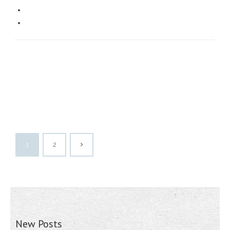
1
2
New Posts